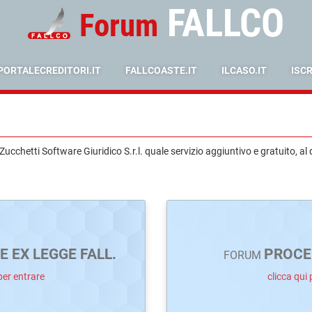
FALLCO
Forum
PORTALECREDITORI.IT
FALLCOASTE.IT
ILCASO.IT
ISC
cchetti Software Giuridico S.r.l. quale servizio aggiuntivo e gratuito, al 
 EX LEGGE FALL.
PROCE
FORUM
per entrare
clicca qui 