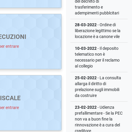
del decreto di
trasferimento e
adempimenti pubblcitari
28-03-2022
- Ordine di
liberazione legittimo se la
ECUZIONI
locazione è a canone vile
per entrare
10-03-2022
- Il deposito
telematico non è
necessario per il reclamo
al collegio
25-02-2022
- La consulta
allarga il diritto di
prelazione sugli immobili
da costruire
ISCALE
23-02-2022
- Udienza
per entrare
prefallimentare - Se la PEC
non va a buon fine la
rinnovazione è a cura del
creditore