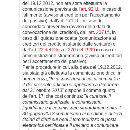
del 19.12.2012, non era stata effettuata la
comunicazione prevista dall'
art. 92 l.f.
, in caso di
fallimento (avviso ai creditori per l'accertamento
del passivo), dall'
art. 171 l.f.
, in caso di
concordato preventivo (avviso della data di
convocazione dei creditori), dall'
art. 207 l.f.
, in
caso di liquidazione coatta (comunicazione ai
creditori del credito risultante dalle scritture) e
dall'
art. 22 del Dlgs n. 270 del 1999
in caso di
amministrazione straordinaria (avviso ai creditori
per l'accertamento del passivo).
Per le procedure in cui, alla data del 19.12.2012,
sia stata già effettuata la comunicazione di cui in
precedenza, "
le disposizioni di cui ai commi 1 e
2 del presente articolo si applicano a decorrere
dal 31 ottobre 2013
" dispone il comma quinto
dell'art. 17, che così continua: "
Il curatore, il
commissario giudiziale, il commissario
liquidatore e il commissario straordinario entro il
30 giugno 2013 comunicano ai creditori e ai terzi
titolari di diritti sui beni il loro indirizzo di posta
elettronica certificata e li invitano a comunicare,