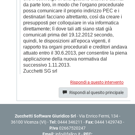
da parte loro, in modo che l'organo procedurale
possa comunicare il proprio indirizzo PEC e i
destinatari facciano altrettanto, così da creare i
presupposti per colloquiare in via informatica
direttamente; lì dove tali atti siano stati già
comunicati prima del 19.12.2012 secondo,
quindi, le disposizioni all'epoca vigenti, il
rapporto tra organi procedurali e creditori andava
attuato entro il 30.6.2013, per consentire la piena
applicazione della nuova normativa dal
successivo 1.11.2013.
Zucchetti SG srl
Rispondi a questo intervento
Rispondi al quesito principale
Zucchetti Software Giuridico Srl
- Via Enrico Fermi, 134 -
36100 Vicenza (VI) -
Tel:
0444 346211 -
Fax:
0444 1429743 -
P.Iva
02667520247
Email:
info@fallco.it
-
PEC: