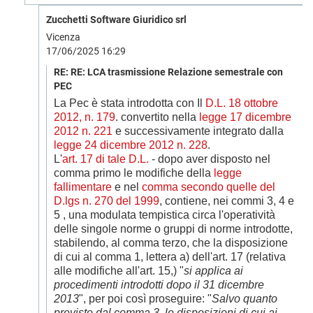
Zucchetti Software Giuridico srl
Vicenza
17/06/2025 16:29
RE: RE: LCA trasmissione Relazione semestrale con
PEC
La Pec è stata introdotta con Il
D.L. 18 ottobre
2012, n. 179
. convertito nella
legge 17 dicembre
2012 n. 221
e successivamente integrato dalla
legge 24 dicembre 2012 n. 228
.
L'
art. 17 di tale D.L.
- dopo aver disposto nel
comma primo le modifiche della
legge
fallimentare
e nel
comma secondo quelle del
D.lgs n. 270 del 1999
, contiene, nei commi 3, 4 e
5 , una modulata tempistica circa l'operatività
delle singole norme o gruppi di norme introdotte,
stabilendo, al comma terzo, che la disposizione
di cui al comma 1, lettera a) dell'art. 17 (relativa
alle modifiche all'art. 15,) "
si applica ai
procedimenti introdotti dopo il 31 dicembre
2013
", per poi così proseguire: "
Salvo quanto
previsto dal comma 3, le disposizioni di cui ai