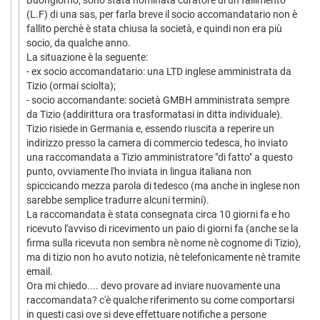
Buongiorno, sono stata nominata curatore di un fallimento
(L.F) di una sas, per farla breve il socio accomandatario non è
fallito perchè è stata chiusa la società, e quindi non era più
socio, da qualche anno.
La situazione è la seguente:
- ex socio accomandatario: una LTD inglese amministrata da
Tizio (ormai sciolta);
- socio accomandante: società GMBH amministrata sempre
da Tizio (addirittura ora trasformatasi in ditta individuale).
Tizio risiede in Germania e, essendo riuscita a reperire un
indirizzo presso la camera di commercio tedesca, ho inviato
una raccomandata a Tizio amministratore "di fatto" a questo
punto, ovviamente l'ho inviata in lingua italiana non
spiccicando mezza parola di tedesco (ma anche in inglese non
sarebbe semplice tradurre alcuni termini).
La raccomandata è stata consegnata circa 10 giorni fa e ho
ricevuto l'avviso di ricevimento un paio di giorni fa (anche se la
firma sulla ricevuta non sembra nè nome nè cognome di Tizio),
ma di tizio non ho avuto notizia, nè telefonicamente nè tramite
email.
Ora mi chiedo.... devo provare ad inviare nuovamente una
raccomandata? c'è qualche riferimento su come comportarsi
in questi casi ove si deve effettuare notifiche a persone