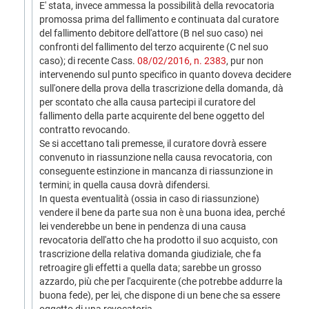
E' stata, invece ammessa la possibilità della revocatoria
promossa prima del fallimento e continuata dal curatore
del fallimento debitore dell'attore (B nel suo caso) nei
confronti del fallimento del terzo acquirente (C nel suo
caso); di recente Cass.
08/02/2016, n. 2383
, pur non
intervenendo sul punto specifico in quanto doveva decidere
sull'onere della prova della trascrizione della domanda, dà
per scontato che alla causa partecipi il curatore del
fallimento della parte acquirente del bene oggetto del
contratto revocando.
Se si accettano tali premesse, il curatore dovrà essere
convenuto in riassunzione nella causa revocatoria, con
conseguente estinzione in mancanza di riassunzione in
termini; in quella causa dovrà difendersi.
In questa eventualità (ossia in caso di riassunzione)
vendere il bene da parte sua non è una buona idea, perché
lei venderebbe un bene in pendenza di una causa
revocatoria dell'atto che ha prodotto il suo acquisto, con
trascrizione della relativa domanda giudiziale, che fa
retroagire gli effetti a quella data; sarebbe un grosso
azzardo, più che per l'acquirente (che potrebbe addurre la
buona fede), per lei, che dispone di un bene che sa essere