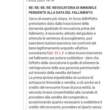
15/03/2023 14:19
RE: RE: RE: RE: REVOCATORIA DI IMMOBILE
PENDENTE ALLA DATA DEL FALLIMENTO
Cerco di essere più chiara. In forza dell'effetto
prenotativo dato dalla trascrizione della
domanda giudiziale di revocatoria prima del
fallimento, il revocante, all'esito del giudizio e
ottenuta la sentenza di accoglimento, può
esercitare l'azione esecutiva nei confronti del
bene legittimamente acquisito all'attivo
nonostante l'
art. 51 L.F.
o deve invece intervenire
nel fallimento per potersi soddisfare - dato che
l'effetto della revocatoria è quello di ottenere la
reintegrazione della sua garanzia patrimoniale -
sul ricavato della vendita del bene?
La prima ipotesi impedirebbe al curatore di
sottoporre l'immobile a vendita, e ciò anche se il
credito del revocante fosse di poca entità, la
seconda invece consentirebbe alla curatela di
procedere alla vendita del compendio e,
accantonando quanto necessario a soddisfare il
credito del revocante, procedere al riparto senza