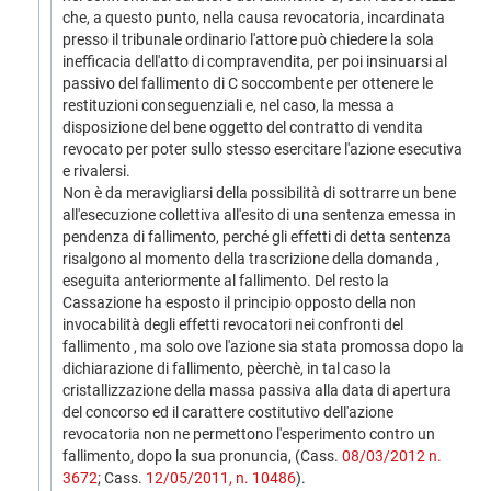
che, a questo punto, nella causa revocatoria, incardinata
presso il tribunale ordinario l'attore può chiedere la sola
inefficacia dell'atto di compravendita, per poi insinuarsi al
passivo del fallimento di C soccombente per ottenere le
restituzioni conseguenziali e, nel caso, la messa a
disposizione del bene oggetto del contratto di vendita
revocato per poter sullo stesso esercitare l'azione esecutiva
e rivalersi.
Non è da meravigliarsi della possibilità di sottrarre un bene
all'esecuzione collettiva all'esito di una sentenza emessa in
pendenza di fallimento, perché gli effetti di detta sentenza
risalgono al momento della trascrizione della domanda ,
eseguita anteriormente al fallimento. Del resto la
Cassazione ha esposto il principio opposto della non
invocabilità degli effetti revocatori nei confronti del
fallimento , ma solo ove l'azione sia stata promossa dopo la
dichiarazione di fallimento, pèerchè, in tal caso la
cristallizzazione della massa passiva alla data di apertura
del concorso ed il carattere costitutivo dell'azione
revocatoria non ne permettono l'esperimento contro un
fallimento, dopo la sua pronuncia, (Cass.
08/03/2012 n.
3672
; Cass.
12/05/2011, n. 10486
).