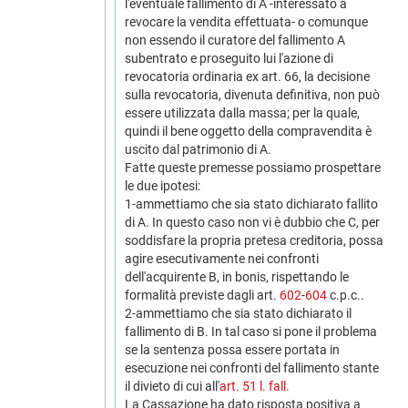
l'eventuale fallimento di A -interessato a
revocare la vendita effettuata- o comunque
non essendo il curatore del fallimento A
subentrato e proseguito lui l'azione di
revocatoria ordinaria ex art. 66, la decisione
sulla revocatoria, divenuta definitiva, non può
essere utilizzata dalla massa; per la quale,
quindi il bene oggetto della compravendita è
uscito dal patrimonio di A.
Fatte queste premesse possiamo prospettare
le due ipotesi:
1-ammettiamo che sia stato dichiarato fallito
di A. In questo caso non vi è dubbio che C, per
soddisfare la propria pretesa creditoria, possa
agire esecutivamente nei confronti
dell'acquirente B, in bonis, rispettando le
formalità previste dagli art.
602
-
604
c.p.c..
2-ammettiamo che sia stato dichiarato il
fallimento di B. In tal caso si pone il problema
se la sentenza possa essere portata in
esecuzione nei confronti del fallimento stante
il divieto di cui all'
art. 51 l. fall.
La Cassazione ha dato risposta positiva a