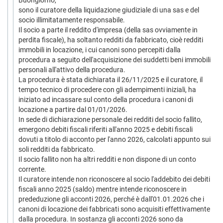
Buongiorno,
sono il curatore della liquidazione giudiziale di una sas e del
socio illimitatamente responsabile.
Il socio a parte il reddito d'impresa (della sas ovviamente in
perdita fiscale), ha soltanto redditi da fabbricato, cioè redditi
immobili in locazione, i cui canoni sono percepiti dalla
procedura a seguito dell'acquisizione dei suddetti beni immobili
personali all'attivo della procedura.
La procedura è stata dichiarata il 26/11/2025 e il curatore, il
tempo tecnico di procedere con gli adempimenti iniziali, ha
iniziato ad incassare sul conto della procedura i canoni di
locazione a partire dal 01/01/2026.
In sede di dichiarazione personale dei redditi del socio fallito,
emergono debiti fiscali riferiti all'anno 2025 e debiti fiscali
dovuti a titolo di acconto per l'anno 2026, calcolati appunto sui
soli redditi da fabbricato.
Il socio fallito non ha altri redditi e non dispone di un conto
corrente.
Il curatore intende non riconoscere al socio l'addebito dei debiti
fiscali anno 2025 (saldo) mentre intende riconoscere in
prededuzione gli acconti 2026, perché è dall'01.01.2026 che i
canoni di locazione dei fabbricati sono acquisiti effettivamente
dalla procedura. In sostanza gli acconti 2026 sono da