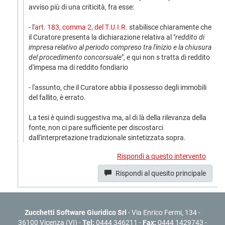
avviso più di una criticità, fra esse:
- l'
art. 183, comma 2, del T.U.I.R.
stabilisce chiaramente che
il Curatore presenta la dichiarazione relativa al "
reddito di
impresa relativo al periodo compreso tra l'inizio e la chiusura
del procedimento concorsuale
", e qui non s tratta di reddito
d'impesa ma di reddito fondiario
- l'assunto, che il Curatore abbia il possesso degli immobili
del fallito, è errato.
La tesi è quindi suggestiva ma, al di là della rilevanza della
fonte, non ci pare sufficiente per discostarci
dall'interpretazione tradizionale sintetizzata sopra.
Rispondi a questo intervento
Rispondi al quesito principale
Zucchetti Software Giuridico Srl
- Via Enrico Fermi, 134 -
36100 Vicenza (VI) -
Tel:
0444 346211 -
Fax:
0444 1429743 -