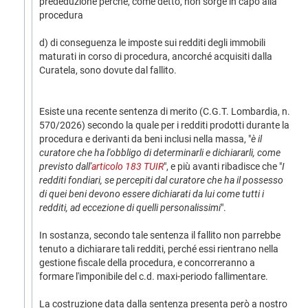
prededuzione perché, come detto, non sorge in capo alla
procedura
d) di conseguenza le imposte sui redditi degli immobili
maturati in corso di procedura, ancorché acquisiti dalla
Curatela, sono dovute dal fallito.
Esiste una recente sentenza di merito (C.G.T. Lombardia, n.
570/2026) secondo la quale per i redditi prodotti durante la
procedura e derivanti da beni inclusi nella massa, "
è il
curatore che ha l'obbligo di determinarli e dichiararli, come
previsto dall'
articolo 183 TUIR
", e più avanti ribadisce che "
I
redditi fondiari, se percepiti dal curatore che ha il possesso
di quei beni devono essere dichiarati da lui come tutti i
redditi, ad eccezione di quelli personalissimi
".
In sostanza, secondo tale sentenza il fallito non parrebbe
tenuto a dichiarare tali redditi, perché essi rientrano nella
gestione fiscale della procedura, e concorreranno a
formare l'imponibile del c.d. maxi-periodo fallimentare.
La costruzione data dalla sentenza presenta però a nostro