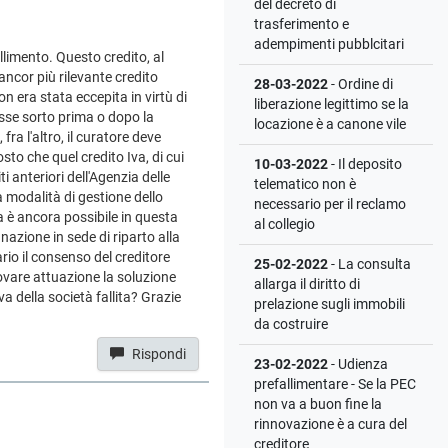
del decreto di
trasferimento e
adempimenti pubblcitari
llimento. Questo credito, al
ncor più rilevante credito
28-03-2022
- Ordine di
 era stata eccepita in virtù di
liberazione legittimo se la
osse sorto prima o dopo la
locazione è a canone vile
ra l'altro, il curatore deve
sto che quel credito Iva, di cui
10-03-2022
- Il deposito
i anteriori dell'Agenzia delle
telematico non è
a modalità di gestione dello
necessario per il reclamo
 è ancora possibile in questa
al collegio
nazione in sede di riparto alla
io il consenso del creditore
25-02-2022
- La consulta
ovare attuazione la soluzione
allarga il diritto di
a della società fallita? Grazie
prelazione sugli immobili
da costruire
Rispondi
23-02-2022
- Udienza
prefallimentare - Se la PEC
non va a buon fine la
rinnovazione è a cura del
creditore