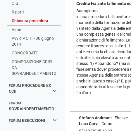
C.G.
Credito Iva ante fallimento n
Buongiorno,
Riparti
in una procedura fallimentare è
Chiusura procedura
momento della formazione dell
vantato dalla Agenzia delle en
Varie
una complessa genesi del credit
Avvio P.C.T. - 30 giugno
dichiarazione di fallimento. La 
2014
rendere il parere di cui all'ar
poi è emersa la chiara riconduci
CONCORDATO
entrate di più elevato ammontar
COMPOSIZIONE CRISI
stesso: 1) Abbandono? (ma si t
DA
fase senza dover procedere a un
SOVRAINDEBITAMENTO
stessa Agenzia delle entrate (o
anche in questo caso?)? E, poi
PROCEDURE EX
FORUM
concordataria atteso che la pro
CCII
fin d'ora.
FORUM
SOVRAINDEBITAMENTO
Stefano Andreani
- Firenze
ESECUZIONI
FORUM
Luca Corvi
- Como