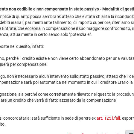
mento non cedibile e non compensato in stato passivo - Modalità di gest
mplice di quanto possa sembrare: atteso che è stata chiarita la riconducibi
debiti erariali, parimenti ante fallimento, di importo superiore, riteniamo si
e Entrate, che eccepirà in compensazione il suo maggiore controcredito
stenza, attualmente in certo senso solo "potenziale".
oste nel quesito, infatti:
no, perché il credito esiste e non viene certo abbandonato per una valuta
nguerà per compensazione
, non è necessario alcun intervento sullo stato passivo, atteso che il deb
compensazione sarà poi automatica nel momento in cui il creditore Erario la
egnazione, sia perché come correttamente rilevato nel quesito la procedu
nare un credito che verrà di fatto azzerato dalla compensazione
si concordataria: sarà sufficiente in sede di parere ex
art. 125 l.fall.
esporr
ito.