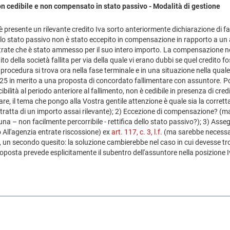
on cedibile e non compensato in stato passivo - Modalità di gestione
 presente un rilevante credito Iva sorto anteriormente dichiarazione di fa
o stato passivo non è stato eccepito in compensazione in rapporto a un a
trate che è stato ammesso per il suo intero importo. La compensazione non
o della società fallita per via della quale vi erano dubbi se quel credito f
procedura si trova ora nella fase terminale e in una situazione nella quale, f
t. 125 in merito a una proposta di concordato fallimentare con assuntore. Po
bilità al periodo anteriore al fallimento, non è cedibile in presenza di credit
e, il tema che pongo alla Vostra gentile attenzione è quale sia la corrett
ratta di un importo assai rilevante); 2) Eccezione di compensazione? (ma
a – non facilmente percorribile - rettifica dello stato passivo?); 3) Asseg
 All'agenzia entrate riscossione) ex
art. 117, c. 3, l.f.
(ma sarebbe necessar
, un secondo quesito: la soluzione cambierebbe nel caso in cui devesse tr
posta prevede esplicitamente il subentro dell'assuntore nella posizione Iv