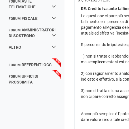
07/10/2025 12:33
ASTE
FORUM
TELEMATICHE
RE: Credito Iva ante falli
La questione ci pare più se
FISCALE
FORUM
fallimento, e in presenza di 
pagamento all'Agenzia dell
AMMINISTRATORI
FORUM
attuale ed effettiva l'inesi
DI SOSTEGNO
Ripercorrendo le ipotesi esp
ALTRO
1) non si tratta di abbando
ma semplicemente si esti
REFERENTI OCC
FORUM
2) con ragionamento analogo
UFFICI DI
FORUM
indicato è effettivo, e la 
PROSSIMITÀ
3) non si tratta di una ass
non ci pare corretto asseg
Ancor più semplice è l'ipote
dare valore zero a tale cred