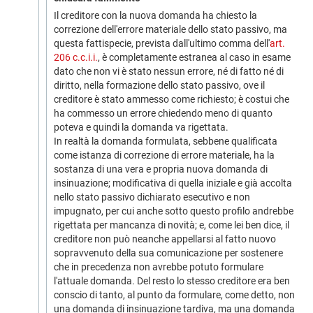
Il creditore con la nuova domanda ha chiesto la
correzione dell'errore materiale dello stato passivo, ma
questa fattispecie, prevista dall'ultimo comma dell'
art.
206 c.c.i.i.
, è completamente estranea al caso in esame
dato che non vi è stato nessun errore, né di fatto né di
diritto, nella formazione dello stato passivo, ove il
creditore è stato ammesso come richiesto; è costui che
ha commesso un errore chiedendo meno di quanto
poteva e quindi la domanda va rigettata.
In realtà la domanda formulata, sebbene qualificata
come istanza di correzione di errore materiale, ha la
sostanza di una vera e propria nuova domanda di
insinuazione; modificativa di quella iniziale e già accolta
nello stato passivo dichiarato esecutivo e non
impugnato, per cui anche sotto questo profilo andrebbe
rigettata per mancanza di novità; e, come lei ben dice, il
creditore non può neanche appellarsi al fatto nuovo
sopravvenuto della sua comunicazione per sostenere
che in precedenza non avrebbe potuto formulare
l'attuale domanda. Del resto lo stesso creditore era ben
conscio di tanto, al punto da formulare, come detto, non
una domanda di insinuazione tardiva, ma una domanda