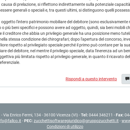
 causa di prelazione, si riflettono indirettamente sulla potenziale capacità
 essere generali o speciali e, tra questi ultimi, si distinguono quelli posses
d oggetto l'intero patrimonio mobiliare del debitore (sono esclusivamente m
no o più beni specifici e possono avere ad oggetto, quindi, sia beni mobili 
one il creditore che abbia un privilegio generale ha una posizione meno tutela
nella stessa condizione dei chirografari; dopo l'apertura del concorso, invece
iore rispetto al privilegiato speciale perché il primo può contare per la s
iare del debitore, nel mentre il privilegio speciale, data l'inerenza ad un be
ettiva più limitata rispetto al privilegio generale, in quanto il ricavato del
eferenziale.
Rispondi a questo intervento
l
- Via Enrico Fermi, 134 - 36100 Vicenza (VI) -
Tel:
0444 346211 -
Fax:
04
nfo@fallco.it
-
PEC:
zucchettisoftwaregiuridico@gruppozucchetti.it
-
www.
Condizioni di utilizzo