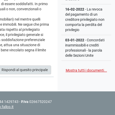
 di essere soddisfatti. In primo
suali o non, convenzionali o
16-02-2022
- La revoca
del pagamento di un
obiliari) nel mentre quelli
creditore privilegiato non
che immobili. Ne segue che prima
comporta la perdita del
ta rispetto al privilegiato
privilegio
, il privilegiato generale si
ua soddisfazione preferenziale
03-01-2022
- Concordati
ne, attua una situazione di
inammissibili e crediti
 bene vincolato segna il limite
professionali - la parola
delle Sezioni Unite
Rispondi al quesito principale
Mostra tutti i documenti...
44 1429743 -
P.Iva
02667520247
fallco.it