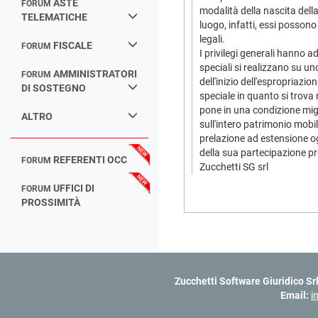
ASTE
FORUM
modalità della nascita della
TELEMATICHE
luogo, infatti, essi possono
legali.
FISCALE
FORUM
I privilegi generali hanno a
speciali si realizzano su u
AMMINISTRATORI
FORUM
dell'inizio dell'espropriazi
DI SOSTEGNO
speciale in quanto si trova 
pone in una condizione migl
ALTRO
sull'intero patrimonio mobil
prelazione ad estensione ogg
della sua partecipazione pr
REFERENTI OCC
FORUM
Zucchetti SG srl
UFFICI DI
FORUM
PROSSIMITÀ
Zucchetti Software Giuridico Sr
Email:
i