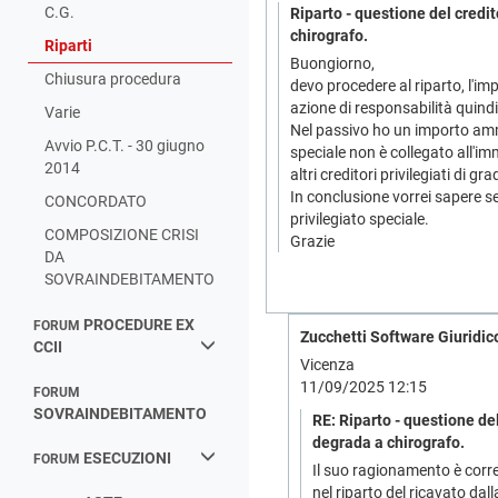
C.G.
Riparto - questione del credi
chirografo.
Riparti
Buongiorno,
Chiusura procedura
devo procedere al riparto, l'im
azione di responsabilità quindi
Varie
Nel passivo ho un importo amm
Avvio P.C.T. - 30 giugno
speciale non è collegato all'im
2014
altri creditori privilegiati di gra
In conclusione vorrei sapere s
CONCORDATO
privilegiato speciale.
COMPOSIZIONE CRISI
Grazie
DA
SOVRAINDEBITAMENTO
PROCEDURE EX
FORUM
Zucchetti Software Giuridico
CCII
Vicenza
11/09/2025 12:15
FORUM
SOVRAINDEBITAMENTO
RE: Riparto - questione de
degrada a chirografo.
ESECUZIONI
FORUM
Il suo ragionamento è corret
nel riparto del ricavato dall