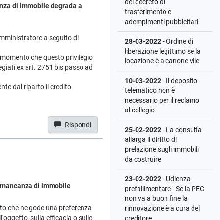
del decreto di
canza di immobile degrada a
trasferimento e
adempimenti pubblcitari
amministratore a seguito di
28-03-2022
- Ordine di
liberazione legittimo se la
l momento che questo privilegio
locazione è a canone vile
egiati ex art. 2751 bis passo ad
10-03-2022
- Il deposito
e dal riparto il credito
telematico non è
necessario per il reclamo
al collegio
Rispondi
25-02-2022
- La consulta
allarga il diritto di
prelazione sugli immobili
da costruire
23-02-2022
- Udienza
 in mancanza di immobile
prefallimentare - Se la PEC
non va a buon fine la
edito che ne gode una preferenza
rinnovazione è a cura del
'oggetto, sulla efficacia o sulle
creditore