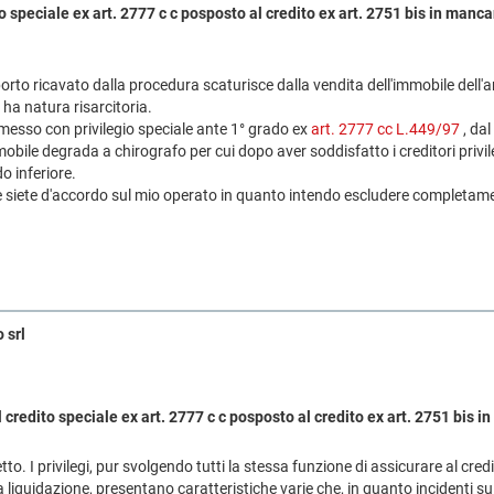
to speciale ex art. 2777 c c posposto al credito ex art. 2751 bis in man
porto ricavato dalla procedura scaturisce dalla vendita dell'immobile dell'
 ha natura risarcitoria.
esso con privilegio speciale ante 1° grado ex
art. 2777 cc
L.449/97
, da
mobile degrada a chirografo per cui dopo aver soddisfatto i creditori privil
do inferiore.
e siete d'accordo sul mio operato in quanto intendo escludere completament
 srl
l credito speciale ex art. 2777 c c posposto al credito ex art. 2751 bis
to. I privilegi, pur svolgendo tutti la stessa funzione di assicurare al cr
a liquidazione, presentano caratteristiche varie che, in quanto incidenti sull