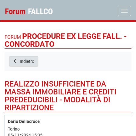
Forum
FALLCO
Toggle
PROCEDURE EX LEGGE FALL. -
FORUM
CONCORDATO
Indietro
REALIZZO INSUFFICIENTE DA
MASSA IMMOBILIARE E CREDITI
PREDEDUCIBILI - MODALITÀ DI
RIPARTIZIONE
Dario Dellacroce
Torino
05/11/2024 15:35