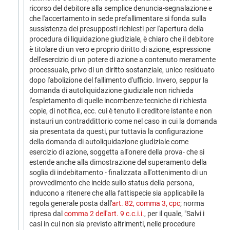
ricorso del debitore alla semplice denuncia-segnalazione e
che l'accertamento in sede prefallimentare si fonda sulla
sussistenza dei presupposti richiesti per l'apertura della
procedura di liquidazione giudiziale, è chiaro che il debitore
è titolare di un vero e proprio diritto di azione, espressione
dell'esercizio di un potere di azione a contenuto meramente
processuale, privo di un diritto sostanziale, unico residuato
dopo l'abolizione del fallimento d'ufficio. Invero, seppur la
domanda di autoliquidazione giudiziale non richieda
l'espletamento di quelle incombenze tecniche di richiesta
copie, di notifica, ecc. cui è tenuto il creditore istante e non
instauri un contraddittorio come nel caso in cui la domanda
sia presentata da questi, pur tuttavia la configurazione
della domanda di autoliquidazione giudiziale come
esercizio di azione, soggetta all'onere della prova- che si
estende anche alla dimostrazione del superamento della
soglia di indebitamento - finalizzata all'ottenimento di un
provvedimento che incide sullo status della persona,
inducono a ritenere che alla fattispecie sia applicabile la
regola generale posta dall'
art. 82, comma 3, cpc
; norma
ripresa dal
comma 2 dell'art. 9 c.c.i.i.
, per il quale, "Salvi i
casi in cui non sia previsto altrimenti, nelle procedure