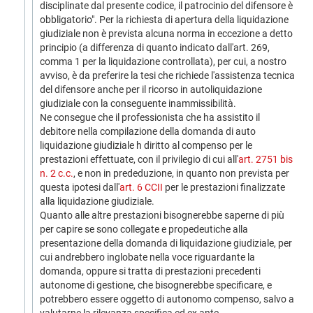
disciplinate dal presente codice, il patrocinio del difensore è
obbligatorio". Per la richiesta di apertura della liquidazione
giudiziale non è prevista alcuna norma in eccezione a detto
principio (a differenza di quanto indicato dall'art. 269,
comma 1 per la liquidazione controllata), per cui, a nostro
avviso, è da preferire la tesi che richiede l'assistenza tecnica
del difensore anche per il ricorso in autoliquidazione
giudiziale con la conseguente inammissibilità.
Ne consegue che il professionista che ha assistito il
debitore nella compilazione della domanda di auto
liquidazione giudiziale h diritto al compenso per le
prestazioni effettuate, con il privilegio di cui all'
art. 2751 bis
n. 2 c.c.
, e non in prededuzione, in quanto non prevista per
questa ipotesi dall'
art. 6 CCII
per le prestazioni finalizzate
alla liquidazione giudiziale.
Quanto alle altre prestazioni bisognerebbe saperne di più
per capire se sono collegate e propedeutiche alla
presentazione della domanda di liquidazione giudiziale, per
cui andrebbero inglobate nella voce riguardante la
domanda, oppure si tratta di prestazioni precedenti
autonome di gestione, che bisognerebbe specificare, e
potrebbero essere oggetto di autonomo compenso, salvo a