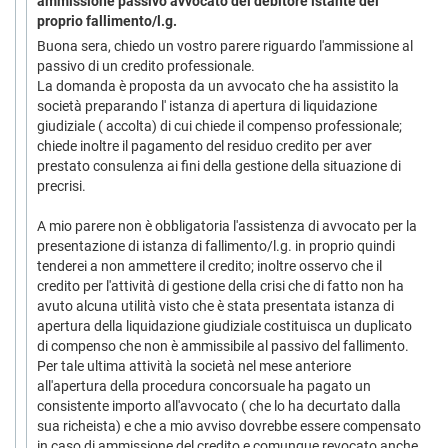
ammissione passivo avvocato del debitore istante del
proprio fallimento/l.g.
Buona sera, chiedo un vostro parere riguardo l'ammissione al
passivo di un credito professionale.
La domanda è proposta da un avvocato che ha assistito la
società preparando l' istanza di apertura di liquidazione
giudiziale ( accolta) di cui chiede il compenso professionale;
chiede inoltre il pagamento del residuo credito per aver
prestato consulenza ai fini della gestione della situazione di
precrisi.
A mio parere non è obbligatoria l'assistenza di avvocato per la
presentazione di istanza di fallimento/l.g. in proprio quindi
tenderei a non ammettere il credito; inoltre osservo che il
credito per l'attività di gestione della crisi che di fatto non ha
avuto alcuna utilità visto che è stata presentata istanza di
apertura della liquidazione giudiziale costituisca un duplicato
di compenso che non è ammissibile al passivo del fallimento.
Per tale ultima attività la società nel mese anteriore
all'apertura della procedura concorsuale ha pagato un
consistente importo all'avvocato ( che lo ha decurtato dalla
sua richeista) e che a mio avviso dovrebbe essere compensato
in caso di ammissione del credito e comunque revocato anche